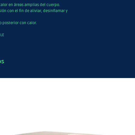
 calor en áreas amplias del cuerpo.
ión con el fin de aliviar, desinflamar y
 posterior con calor.
BLE
os