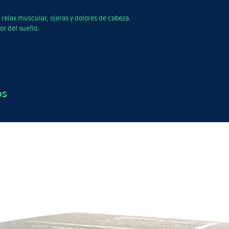
 relax muscular, ojeras y dolores de cabeza.
or del sueño.
os