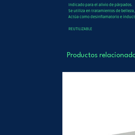
Indicado para el alivio de párpados.
Se utiliza en tratamientos de belleza,
Actúa como desinflamatorio e induct
REUTILIZABLE
Productos relacionad