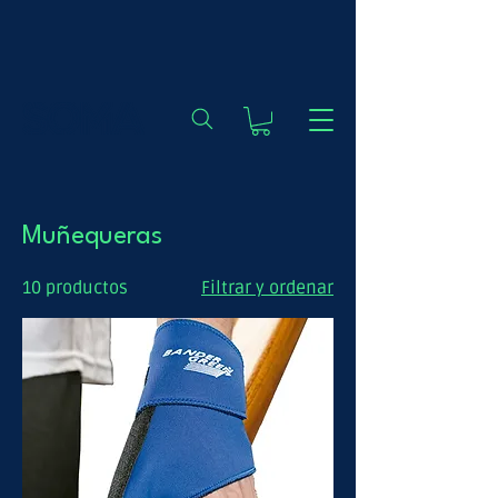
Muñequeras
10 productos
Filtrar y ordenar